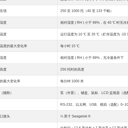
压强
250 至 1000 托（40 至 133 千帕）
湿度
相对湿度 ( RH ) 小于 99%，在 40 ℃ 时
温度
运行温度为 10 ℃ 至 35 ℃（贮存温度为 -10 
温度的最大变化率
每小时 15 ℃
湿度
相对湿度 ( RH ) 小于 99%，无冷凝条件下
高度
250 托时的高度
的最大变化率
每分钟 1000 米
（随附）
泵（外置）、键盘、鼠标、LCD 监视器（选
RS-232、以太网、USB、模拟（选配）0–10
口接头
¼ 英寸 Swagelok ®