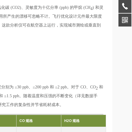
 (CO2)、灵敏度为十亿分率 (ppb) 的甲烷 (CH
) 和灵
4
应用所产生的漂移可忽略不计。飞行优化设计元件最大限度
，这款分析仪可在航空器上运行，实现城市测绘或垂直剖
为 ≤30 ppb、≤200 ppb 和 ≤2 ppb。对于 CO、CO
和
2
ppb 和 ≤1.5 ppb。随着温度和压强的不断变化（详见数据手
研究工作的复杂性并节省耗材成本。
CO 规格
H2O 规格