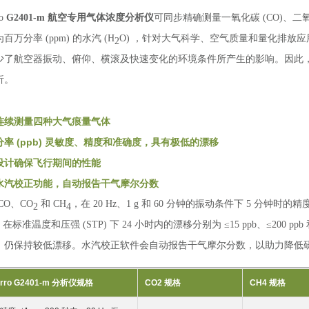
ro
G2401-m 航空专用气体浓度分析仪
可同步精确测量一氧化碳 (CO)、二氧化碳
百万分率 (ppm) 的水汽 (H
O) ，针对大气科学、空气质量和量化排放
2
少了航空器振动、俯仰、横滚及快速变化的环境条件所产生的影响。因此
析。
连续测量四种大气痕量气体
分率 (ppb) 灵敏度、精度和准确度，具有极低的漂移
设计确保飞行期间的性能
水汽校正功能，自动报告干气摩尔分数
CO、CO
和 CH
，在 20 Hz、1 g 和 60 分钟的振动条件下 5 分钟时的精度分别
2
4
在标准温度和压强 (STP) 下 24 小时内的漂移分别为 ≤15 ppb、≤200 
，仍保持较低漂移。水汽校正软件会自动报告干气摩尔分数，以助力降低
arro G2401-m 分析仪规格
CO2 规格
CH4 规格