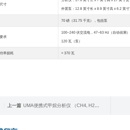
分析仪：17.6 英寸长 x 7 英寸高 x 17 英寸宽（
尺寸
外置泵：12.8 英寸长 x 8.9 英寸高 x 6.2 英寸宽（
70 磅（31.75 千克），包括泵
100–240 伏交流电，47–63 Hz（自动
要求
120 瓦（泵）
功率损耗
< 370 瓦
上一篇
UMA便携式甲烷分析仪 （CH4, H2O）