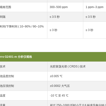
规格范围
300–500 ppm
1 ppm–3 ppm
间隔
≤ 3.5 秒
≤ 3.5 秒
间/下降时间 ( 10–90% / 90–10%
≤ 3 秒
≤ 3 秒
arro G2401-m 分析仪规格
技术
光腔衰荡光谱 ( CRDS ) 技术
池温度控制
±0.005 ℃
池压强控制
±0.0002 大气压
温度
-10 ℃ 至 45 ℃
流量
超过 250–1000 托时小于 0.6 标准升每分钟 (