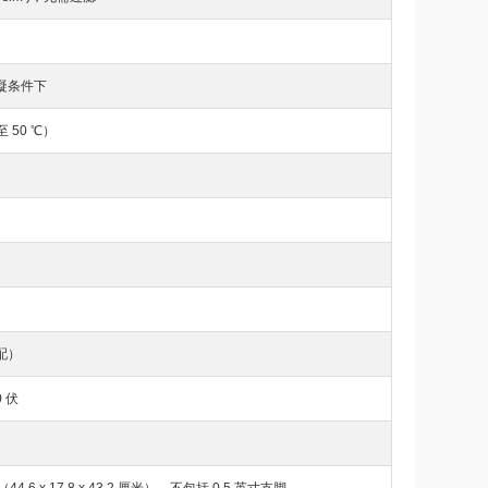
无冷凝条件下
至 50 ℃）
配）
 伏