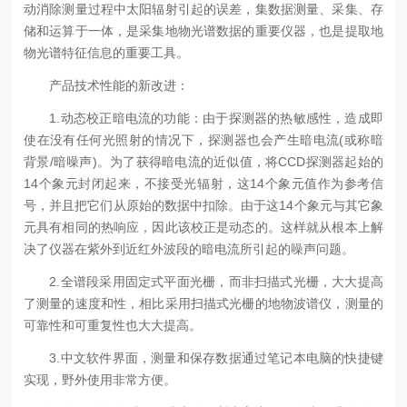
动消除测量过程中太阳辐射引起的误差，集数据测量、采集、存
储和运算于一体，是采集地物光谱数据的重要仪器，也是提取地
物光谱特征信息的重要工具。
产品技术性能的新改进：
1.动态校正暗电流的功能：由于探测器的热敏感性，造成即
使在没有任何光照射的情况下，探测器也会产生暗电流(或称暗
背景/暗噪声)。为了获得暗电流的近似值，将CCD探测器起始的
14个象元封闭起来，不接受光辐射，这14个象元值作为参考信
号，并且把它们从原始的数据中扣除。由于这14个象元与其它象
元具有相同的热响应，因此该校正是动态的。这样就从根本上解
决了仪器在紫外到近红外波段的暗电流所引起的噪声问题。
2.全谱段采用固定式平面光栅，而非扫描式光栅，大大提高
了测量的速度和性，相比采用扫描式光栅的地物波谱仪，测量的
可靠性和可重复性也大大提高。
3.中文软件界面，测量和保存数据通过笔记本电脑的快捷键
实现，野外使用非常方便。