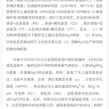
和潮汐灌溉）对成都市农林科学院（(103°86′E，30°71′N）温室
里两种无土栽培基质（60%泥炭+20%珍珠岩+20%蛭石+少量植
物纤维/商用椰壳纤维基质）进行了相关研究，共设置4种处理：
滴灌+泥炭基质（PD），滴灌+椰壳基质（CD），潮汐灌溉+泥
炭基质（PT）以及潮汐灌溉+椰壳基质（CT）。旨在：（1）研
究两种灌溉模式下典型无土栽培基质的N
O排放，（2）评估N
2
2
O排放及其驱动因子之间的关系以及（3）理解N
O生产和消耗
2
的微生物机制。
作者于2020年3月12日在育种室进行西红柿播种，4月9日转
移至温室中。施肥后的不同时间里收集气体样品，计算NH
和N
3
2
O通量，并测量N
O同位素值。同时，收集了无土栽培基质样
2
品，去除可见根系，过筛，测定质量含水量（ω），计算充水孔
+
-
隙度（WFPS）。然后测定无土栽培基质的NH
-N、NO
-N、
4
3
pH、导电率（EC）、有机质（OM）。提取基质中的总DNA，
进行qPCR分析。此外，利用
全自动真空冷凝抽提系统（LI-210
0，北京理加联合科技有限公司）
提取基质样品中的水分，利用
P