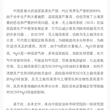
中国是最大的温室蔬菜生产国，约占世界生产面积的83%。
由于全年生产和大量施肥，温室蔬菜产量高，但也导致了土壤质
量的恶化和严重的环境问题。近来，无土栽培系统（SCS）在温
室蔬菜生产中逐渐发展起来，它可以减少甚至消除传统栽培方式
的许多问题，。在SCS中，无土栽培基质，也称为无土栽培生长
介质，可代替土壤固定根系系统，为植物提供水分和养分，为根
区提供充足的通风。然而，由于N肥的大量输入，N
O排放较
2
高。N
O是一种温室气体，具有温室效应，加剧全球变暖，在大
2
气中存留时间长，可输送到平流层，导致臭氧层破坏，引起臭氧
空洞。无土栽培基质已成为SCS中N
O排放的主要载体，但尚不
2
清楚其产生和消耗的相关途径，因此亟待研究SCS无土栽培基质
的N
O排放源。且无土栽培基质与土壤理化和生物性质高度不
2
同，其具有更准确的水和养分分布，因此也有必要确定管理措施
对SCS中N
O排放的影响。
2
基于此，在本文中，来自中国农业科学研究院
的一组研究团
队基于稳定同位素技术结合qPCR分析在两种灌溉模式下（滴灌