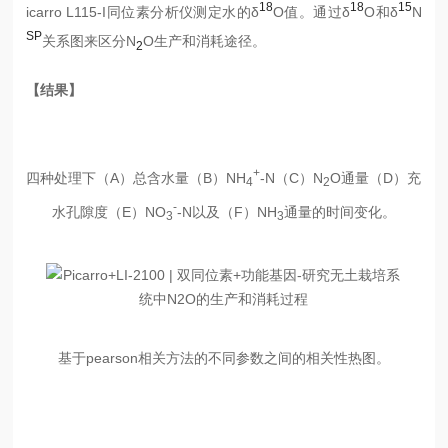
18
18
15
icarro L115-I同位素分析仪
测定水的δ
O值。通过δ
O和δ
N
SP
关系图来区分N
O生产和消耗途径。
2
【结果】
+
四种处理下（A）总含水量（B）NH
-N（C）N
O通量（D）充
4
2
-
水孔隙度（E）NO
-N以及（F）NH
通量的时间变化。
3
3
基于pearson相关方法的不同参数之间的相关性热图。