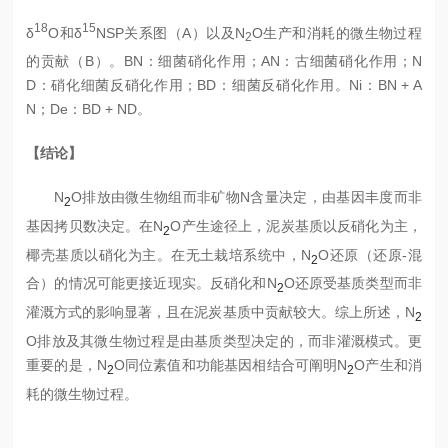
18
15
δ
O和δ
NSP关系图（A）以及N
O生产和消耗的微生物过程
2
的贡献（B）。BN：细菌硝化作用；AN：古细菌硝化作用；N
D：硝化细菌反硝化作用；BD：细菌反硝化作用。Ni：BN + A
N；De：BD + ND。
【结论】
N
O排放由微生物组而非矿物N含量决定，由基因丰度而非
2
基因拷贝数决定。在N
O产生途径上，泥炭基质以反硝化为主，
2
椰壳基质以硝化为主。在无土栽培系统中，N
O还原（还原-混
2
合）的情况可能更接近现实。反硝化和N
O还原受基质类型而非
2
灌溉方式的影响显著，且在泥炭基质中贡献较大。综上所述，N
2
O排放及其微生物过程是由基质类型决定的，而非灌溉模式。更
重要的是，N
O同位素值和功能基因相结合可阐明N
O产生和消
2
2
耗的微生物过程。