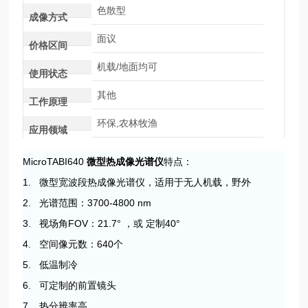
色散型
成像方式
面议
价格区间
机载/地面均可
使用状态
其他
工作原理
环保,农林牧渔
应用领域
MicroTABI640
微型热成像光谱仪
特点：
1. 微型宽波段热成像光谱仪，适用于无人机载，野外
2. 光谱范围：3700-4800 nm
3. 视场角FOV：21.7° ，或 定制40°
4. 空间像元数：640个
5. 低温制冷
6. 可定制的前置镜头
7. 热分辨率高