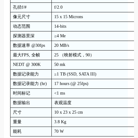
孔径f/#
f/2.0
像元尺寸
15 x 15 Microns
动态范围
14-bits
探测器景深
≥4 Me
数据速率 @30fps
20 MB/s
最大FPS, 全帧
25 （映射模式，90）
NEDT @ 300K
50 mk
数据记录能力
≥1 TB (SSD, SATA III)
数据记录能力 (hr)
17 hours (@ 25fps)
时间标记
<1 ms
数据输出
表观温度
尺寸
10 x 23 x 25 cm
重量
3.8 Kg
能耗
70 W