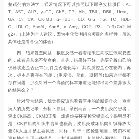
整试剂的方法学，通常情况下可以按照以下顺序安排项目：AL
T、AST、ALP、γ–GT、ChE、TP、Alb、TBIL、DBIL、Urea、
UA、Cr、CK、CK-MB、α–HBDH、LD、Glu、TG、TC、HDL-
C、LDL-C、ApoAI、ApoB、α–Amy、CO2、P3-、Fe3+Ca2+M
g2+。(上述为个人建议，因为生化监测组合项目的多样性，所以
具体还是看各位的体会)
四、结果复查问题，极度反感一看着结果过高或过低就复查
的，或者是从来不复查的。首先，结果好不好，先要分析自己的
仪器状态是否正常(元件是否老化等)，其次质控是否在靶内，再
次，标本是否存在问题，(重度溶、脂血、凝固等)如果这些都不
存在问题，那么针对一个高值的标本难道还能得出两个差异很大
的结果么？？
针对异常结果，我觉得应该先看看医生的诊断是什么，查查
病人的历史记录，分析下原因。举例而言，一个皮肌炎的患者，
查出CK很高，CKMB正常，难道你要怀疑检查错误么？很明显不
是，CK在肌肉组织中含量也很高，皮肌炎破坏肌肉组织释放大
量CK入血才是主要原因。同样，对于一些检测项目，我们不可
避免地会出现一些错误，比方说法肌酐，其线性范围很低，只有