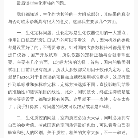
最后谈些生化审核的问题。
我们都知道，生化作为检验的一大组成部分，其结果的真实
与否对临床诊断具有很大的意义。这里我主要谈几个方面。
一、生化定标问题。生化定标是生化仪器使用的一大重点，
使用进口机器配套进口试剂的可以不看这一条，因为机器的参数
都是设置好了的，不需要修改。针对国内大多数检验科都是用的
进口仪器，国产开放试剂，所以仪器的定标正确与否就非常重
要。主要有几个方面。1定标方法的选择，首先，国内的酶类测
试项目目前都没有溯源，所以大多数都采用因子数作为定标，也
就是Factor,对于非酶类的项目如血糖都采用标准定标，这里有牵
扯到单标准和多标准定标，定标方法选择不同，直接影响到结果
的准确性和测试项目的线性。此外，测试波长，终点法抑或是速
率法等等设置，都和定标有关系。这里就不一一表述，实在太多
了，我手打得累，有问题的站友可以跟贴或者是PM我。
二、生化质控的问题，室内质控必须天天做，同时必须拥有
自己的参考值。省或国家的室间质评最好也做，可以看看自己实
验室和别人的区别。关于质控，相关的文章太多，不一一叙述。