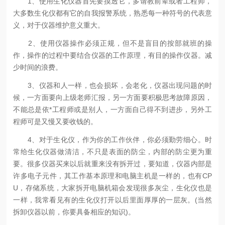
1、使用生化仪器首先要摸透它，多请教前辈或者工程师，
大多数生化仪都有它的自我报警系统，熟悉每一种符号的代表意
义，对于仪器维护意义重大。
2、使用仪器操作必须正规，但不是盲目的按部就班的操
作，操作的过程中要结合仪器的工作原理，有目的操作仪器。减
少时间的浪费。
3、仪器和人一样，也会损坏，会老化，仪器出现问题的时
候，一方面要向上级老师汇报，另一方面要积极思考故障原因，
不能总是依*工程师或是别人，一方面自己得不到进步，另外工
程师可是又慢又要收钱的。
4、对于生化仪，作为你的工作伙伴，你必须勤劳细心。时
常给生化仪器做清洁，不只是表面的防尘，内部的防尘更为重
要。很多仪器买来以后就重来没有拆开过，要知道，仪器内部是
许多电子元件，其工作基本原理和电脑主机是一样的，也有CP
U，存储系统，大家拆开电脑机箱会发现很多灰尘，生化仪也是
一样，我常看见有的生化仪打开以后里面厚厚的一层灰。(当然
拆卸仪器以前，你要具备相应的知识)。