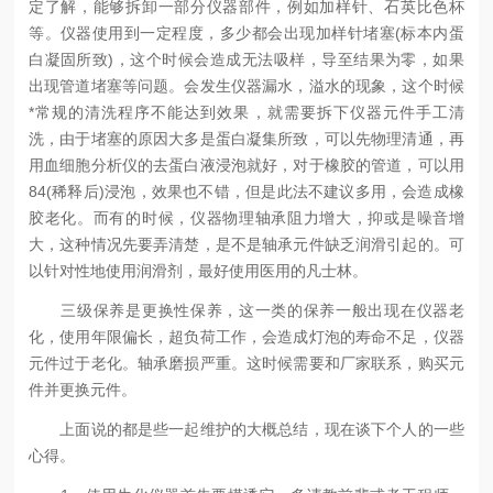
定了解，能够拆卸一部分仪器部件，例如加样针、石英比色杯
等。仪器使用到一定程度，多少都会出现加样针堵塞(标本内蛋
白凝固所致)，这个时候会造成无法吸样，导至结果为零，如果
出现管道堵塞等问题。会发生仪器漏水，溢水的现象，这个时候
*常规的清洗程序不能达到效果，就需要拆下仪器元件手工清
洗，由于堵塞的原因大多是蛋白凝集所致，可以先物理清通，再
用血细胞分析仪的去蛋白液浸泡就好，对于橡胶的管道，可以用
84(稀释后)浸泡，效果也不错，但是此法不建议多用，会造成橡
胶老化。而有的时候，仪器物理轴承阻力增大，抑或是噪音增
大，这种情况先要弄清楚，是不是轴承元件缺乏润滑引起的。可
以针对性地使用润滑剂，最好使用医用的凡士林。
三级保养是更换性保养，这一类的保养一般出现在仪器老
化，使用年限偏长，超负荷工作，会造成灯泡的寿命不足，仪器
元件过于老化。轴承磨损严重。这时候需要和厂家联系，购买元
件并更换元件。
上面说的都是些一起维护的大概总结，现在谈下个人的一些
心得。