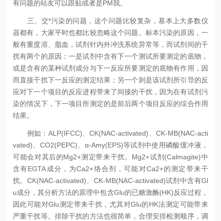
有问题的站友可以跟贴或者是PM我。
三、交*污染的问题，这个问题比较复杂，基本上大多数仪
器都有，大家平时也都比较忽略这个问题。标本污染的原因，一
般有重度溶、脂血，试剂针内外冲洗系统异常等，而试剂间的干
扰有两个的原因：一是试剂中含有下一个测试所要测定的底物，
或是含有的某种试剂成分与下一反应所要测定的底物有作用，因
而直接干扰下一反应的测定结果；另一个则是该试剂所引导的反
应对下一个项目的反应进程带来了间接的干扰，因为在有试剂污
染的情况下，下一项目所测定的是前后两个项目反应的综合作用
结果。
例如：ALP(IFCC)、CK(NAC-activated)、CK-MB(NAC-acti
vated)、CO2(PEPC)、α-Amy(EPS)等试剂中使用磷酸缓冲液，
可能会对其后的Mg2+测定带来干扰。Mg2+试剂(Calmagite)中
含有EGTA成分，为Ca2+络合剂，可能对Ca2+的测定带来干
扰。CK(NAC-activated)、CK-MB(NAC-activated)试剂中含有Gl
u成分，其分析方法的原理中包含Glu的已糖激酶(HK)反应过程，
因此可能对Glu测定带来干扰，尤其对Glu的HK法测定可能带来
严重干扰等。排除干扰的方法也很简单，合理安排检测顺序，调