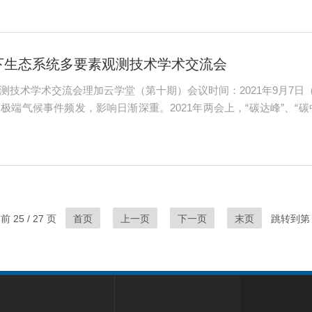
原局、省生态环境厅、省林...
景下生态系统多要素观测技术学术交流会
测技术学术交流会理加云学堂（第十期）会议时间：2021年9月7日
极端气候事件频发，影响日渐深重。2021年两会上，“碳达峰”、“
的需求，减排（减少CO2排放）和增汇（增加CO2吸收）是两条根
多通道土壤呼吸...
 25 / 27 页
首页
上一页
下一页
末页
跳转到第