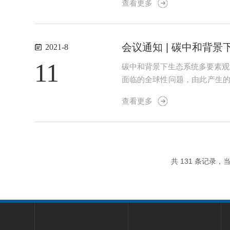
查看更多
大学、华东师范大学、省林业和草
会议通知 | 碳中和背
2021-8
11
碳中和背景下生态系统多要素观
面临的全球性问题，由此产生的
国际行动的一部分。面对碳中和
查看更多
以SIF植被遥感、湍流涡动通量、
共 131 条记录，当前