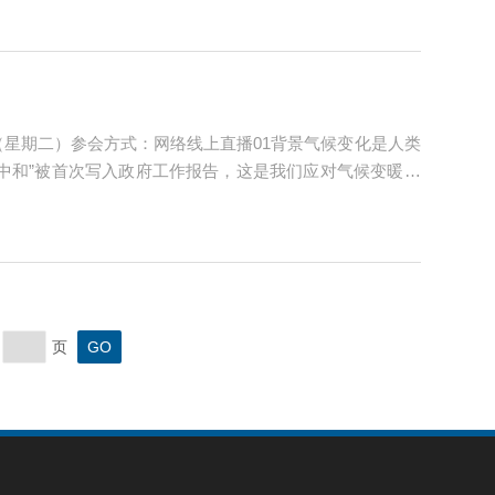
（星期二）参会方式：网络线上直播01背景气候变化是人类
碳中和”被首次写入政府工作报告，这是我们应对气候变暖的
本的途径，我们应在尽可能减排的同时大力采取增汇措施。
页