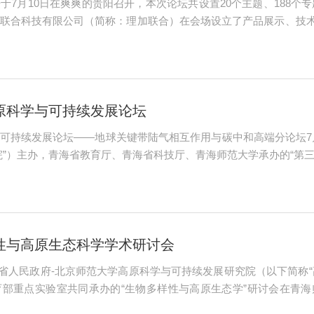
7月10日在爽爽的贵阳召开，本次论坛共设置20个主题、188个专题
联合科技有限公司（简称：理加联合）在会场设立了产品展示、技
技巧，来展台咨询的老师络绎不绝。主要展示产品：PS-9000便携
测量，具有控制...
原科学与可持续发展论坛
可持续发展论坛——地球关键带陆气相互作用与碳中和高端分论坛7月
院”）主办，青海省教育厅、青海省科技厅、青海师范大学承办的“第
统富集生态价值，大力发挥生态潜力”主题，开展富有建设性的学术
形成一批对青海生态环境保...
性与高原生态科学学术研讨会
由青海省人民政府-北京师范大学高原科学与可持续发展研究院（以下简
部重点实验室共同承办的“生物多样性与高原生态学”研讨会在青
国科学院青藏高原研究所、中国农业科学研究院、中国科学院水生