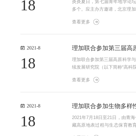
18
炎炎夏日，第七届青年地学论坛于
多个。应主办方邀请，北京理加
绍产品最新应用，讲解技术操作
查看更多
便携式测量系统，采用动态气室法
理加联合参加第三届高
2021-8
18
理加联合参加第三届高原科学与
续发展研究院（以下简称“高科
区隆重开幕。本届论坛围绕“系
查看更多
讨高原地区可持续发展前景，期待
理加联合参加生物多样
2021-8
18
2021年7月18日至21日，
藏高原地表过程与生态保育教育
所、中国科学院植物研究所、中