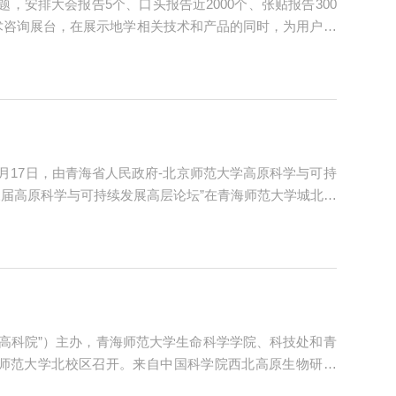
，安排大会报告5个、口头报告近2000个、张贴报告300
术咨询展台，在展示地学相关技术和产品的同时，为用户介
式土壤碳通量自动测量系统是一套用于测量土壤CO2通量的
17日，由青海省人民政府-北京师范大学高原科学与可持
三届高原科学与可持续发展高层论坛”在青海师范大学城北校
交流、碰撞思想、奉献智慧，从不同层面、不同角度深入研
称“高科院”）主办，青海师范大学生命科学学院、科技处和青
海师范大学北校区召开。来自中国科学院西北高原生物研究
生物研究所、中国科学院动物研究所、北京大学、北京师范