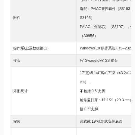
选配：PAIAC替换套件（S3193、
附件
S3196）
PAIAC（含滤芯）（S3197），
（A0956）
操作系统(及数据输出）
Windows 10 操作系统 (RS–232
接头
¼" Swagelok® SS 接头
17"宽×5 1/4"高×17"深（43.2×13.3
cm），
外形尺寸
不包括 0.5"支脚
检修盖打开：11 1/2"（29.3 cm
括 0.5"支脚
安装
台式或 19"机架式安装底盘