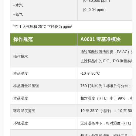
（0–30,000 ppm）
• 水汽
（0–0.04 ppm）
• 氨气
*在 1 大气压和 25°C 下转换为 μg/m³
操作规范
A0601 零基准模块
通过磷酸浸渍活性炭（PAIAC）
操作技术
去除样品中的 EtO。EtO 测量实
样品温度
-10 至 80°C
样品流量和压强
760 托时约为 1 标准升每分钟；600
样品湿度
相对湿度（R.H.）小于 99% ，在
环境温度范围
10 至 35°C（运行）；-10 至 50
环境湿度
无冷凝条件下，相对湿度 (R.H.) 小
包括：外置过滤器、维修工具、检