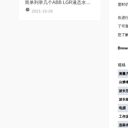
简单列举几个ABB LGR液态水同位素特点
度时
2021-10-26
在进
了可
您了
Brew
规格
测量
分辨
波长
波长
电源
工作
选装