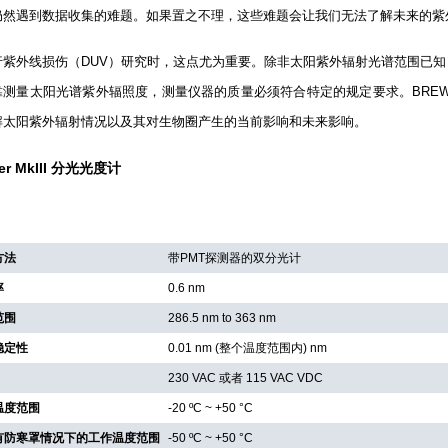
仍然遇到数据收集的难题。如果置之不理，这些难题会让我们无法了解未来的紫
行紫外线损伤（
DUV
）研究时，这点尤为重要。除非太阳紫外辐射光谱范围已知
靠测量太阳光谱紫外辐照度，测量仪器的质量必须符合特定的规定要求。
BRE
解太阳紫外辐射情况以及其对生物圈产生的当前影响和未来影响。
er MkIII 分光光度计
方法
带
PMT
探测器的双分光计
率
0.6 nm
范围
286.5 nm to 363 nm
稳定性
0.01 nm (
整个温度范围内
) nm
230 VAC
或者
115 VAC VDC
温度范围
-20 ºC
~
+50 °C
有防寒罩情况下的工作温度范围
-50 ºC
~
+50 °C