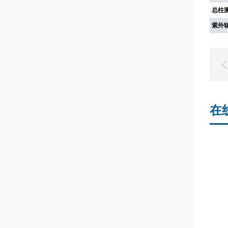
总柱
紫外
在