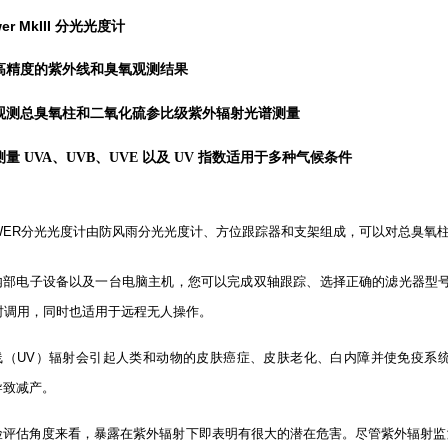
wer MkIII 分光光度计
高精度的紫外线和臭氧观测结果
观测总臭氧柱和二氧化硫参比级紫外辐射光谱测量
测量
UVA、UVB、UVE 以及 UV 指数适用于多种气候条件
WER
分光光度计由防风雨分光光度计、方位跟踪器和支架组成，可以对总臭氧
内部电子设备以及一台
电脑
主机，您可以完成双轴跟踪、选择正确的滤光器型
时调用，同时也适用于远程无人操作。
线（
UV
）辐射会引起人类和动物的皮肤癌症、皮肤老化、白内障并使免疫系
导致减产。
险评估角度来看，暴露在紫外辐射下即表明有很大的潜在危害。尽管紫外辐射监