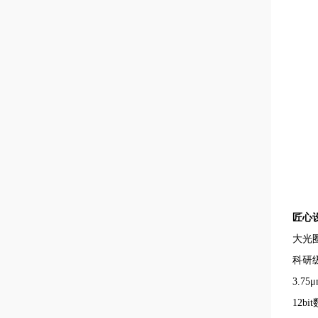
匠心
大光
科研
3.75
μ
12bit