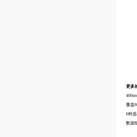
更多
400n
覆盖
6
种选
数据