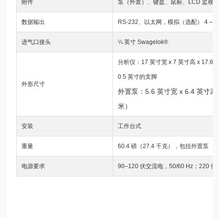
附件
泵（外置）、键盘、鼠标、LCD 监视
数据输出
RS-232、以太网，模拟（选配） 4 – 20 mA
进气口接头
¼ 英寸 Swagelok®
分析仪：17 英寸宽 x 7 英寸高 x 17.6 
0.5 英寸的支脚
外形尺寸
外置泵：5.6 英寸宽 x 6.4 英寸高 x 1
米）
安装
工作台式
重量
60.4 磅（27.4 千克），包括外置泵
电源要求
90–120 伏交流电，50/60 Hz；220 