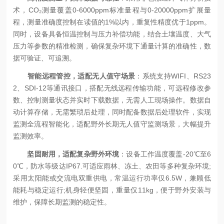
术，CO₂测量覆盖0-6000ppm标准量程与0-20000ppm扩展量
程，测量准确度控制在读值的1%以内，重复性精度优于1ppm。
同时，设备具备恒温控制与压力补偿功能，结合土壤温度、大气
压力等参数的精准检测，确保复杂环境下通量计算的准确性，数
据可验证、可追溯。
智能远程管控，适配无人值守场景
：系统支持WIFI、RS23
2、SDI-12等通讯接口，搭配无线远程传输功能，可远程修改参
数、控制测量状态并实时下载数据，无需人工现场操作。数据自
动计算存储，无需繁琐后处理，同时配备数据后处理软件，实现
监测全流程智能化，适配野外长期无人值守监测场景，大幅提升
监测效率。
坚固耐用，适配复杂野外环境
：设备工作温度覆盖-20℃至6
0℃，防水等级达IP67.可适应雨林、冻土、农田等多种复杂环境;
采用太阳能或交流电双重供电，常温运行功率仅6.5W，兼顾低
能耗与稳定运行;机身轻便坚固，重量仅11kg，便于野外安装与
维护，保障长期监测的稳定性。