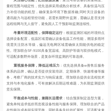
量程范围与稳定性，优先选择采用成熟分析技术、具备恒温与压
力补偿功能的机型，确保复杂环境下数据准确;同时关注设备的
通讯能力与远程管控功能，若需长期野外监测，需确认是否支持
远程组网与无人值守，避免因人工干预影响监测连续性。
考量环境适配性，保障稳定运行
：根据监测区域的环境特点
选择设备配置，低温区域需确认设备低温工作性能，潮湿多雨环
境需关注防水等级，偏远无电网区域需确保太阳能供电的稳定
性。理加联合SF-9100具备宽温域、高防护等级与双供电模式，
可适配多数野外场景，是复杂环境监测的可靠选择。
重视服务保障，降低运维压力
：优先选择具备w善售后服务
体系的品牌，确认是否提供安装培训、定期保养、快速维修等服
务，考察厂商的技术实力与响应速度。理加联合提供全流程技术
支持与本地化服务，可有效解决后期运维难题，为长期监测提供
坚实保障。
平衡成本与性能，兼顾长远需求
：结合预算制定选型方案，
避免单纯追求低价而忽视设备性能与服务保障。理加联合的产品
在性能与成本间实现平衡，同时具备良好的扩展性，可适配未来