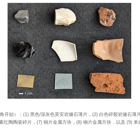
开始）：(1) 黑色/深灰色英安岩燧石薄片，(2) 白色碎裂岩燧石薄片，
 素红陶陶瓷碎片，(7) 铜片金属方块，(8) 钢片金属方块，以及 (9)