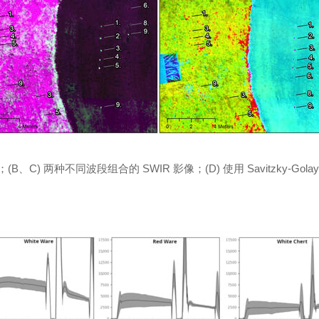
像；(B、C) 两种不同波段组合的 SWIR 影像；(D) 使用 Savitzky-G