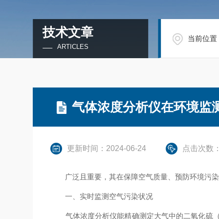
技术文章
当前位置
ARTICLES
气体浓度分析仪在环境监
更新时间：2024-06-24
点击次数：
广泛且重要，其在保障空气质量、预防环境污染以
一、实时监测空气污染状况
气体浓度分析仪能精确测定大气中的二氧化硫（SO