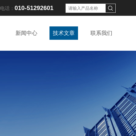
010-51292601
线电话：
新闻中心
技术文章
联系我们