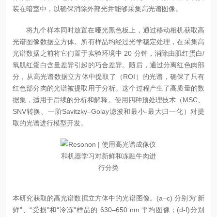
装在暗室中，以确保
消除外部光并能够采集高光谱图像。
将九个样本同时放置在哑光黑色板上，通过移动相机获取高
光谱图像数据立方体。所有样品均经过光学稳定处理，在采集高
光谱数据之前将它们置于实验环境中 20 分钟，消除由肌红蛋白/
氧肌红蛋白含量差异引起的巧合差异。随后，通过分离红色肉部
分，从高光谱数据立方体中提取了（ROI）的光谱，确保了只有
红色部分肉的光谱被提取用于分析。这个过程产生了高质量的数
据集，适用于后续的分析和解释。使用四种预处理技术（MSC、
SNV转换、一阶Savitzky–Golay滤波和最小-最大归一化）对提
取的光谱进行模型开发。
本研究获取的高光谱数据立方体中的光谱图像。(a–c) 分别为“新
鲜"、“受损"和“冷冻"样品的 630–650 nm 平均图像；(d-f)分别