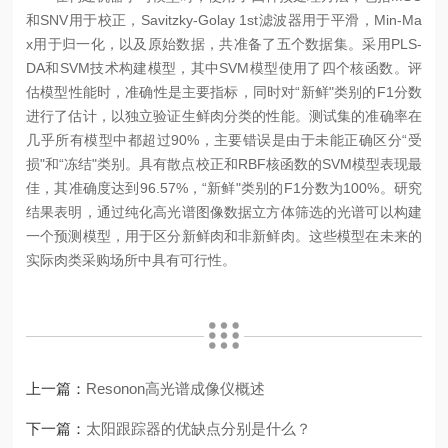
和SNV用于校正，Savitzky-Golay 1st滤波器用于平滑，Min-Ma
x用于归一化，以及原始数据，共准备了五个数据集。采用PLS-
DA和SVM技术构建模型，其中SVM模型使用了四个核函数。评
估模型性能时，准确性是主要指标，同时对“新鲜"类别的F1分数
进行了估计，以独立验证生鲜肉分类的性能。测试集的准确率在
几乎所有模型中都超过90%，主要错误是由于未能正确区分“受
损"和“冻结"类别。具有散点校正和RBF核函数的SVM模型表现最
佳，其准确度达到96.57%，“新鲜"类别的F1分数为100%。研究
结果表明，通过纯化高光谱图像数据立方体筛选的光谱可以构建
一个预测模型，用于区分新鲜肉和非新鲜肉。这些模型在未来的
实际肉类采购场所中具有可行性。
上一篇：
Resonon高光谱成像仪概述
下一篇：
太阳跟踪器的优缺点分别是什么？