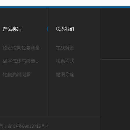
产品类别
联系我们
稳定性同位素测量
在线留言
温室气体与痕量气体测量
联系方式
地物光谱测量
地图导航
：京ICP备09013715号-4