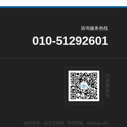
咨询服务热线
010-51292601
扫
描
微
信
号
技术支持：
化工仪器网
管理登陆
sitemap.xml