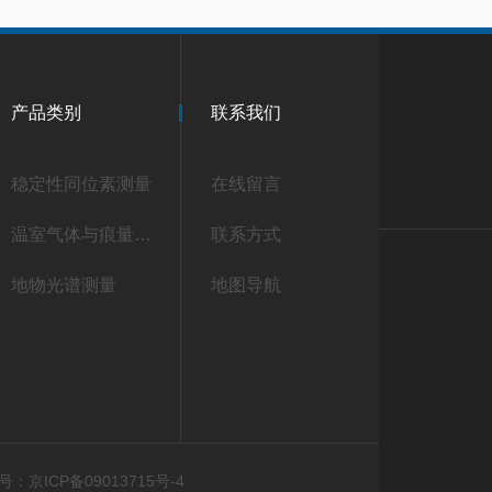
产品类别
联系我们
稳定性同位素测量
在线留言
温室气体与痕量气体测量
联系方式
地物光谱测量
地图导航
：京ICP备09013715号-4