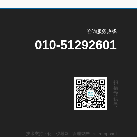
咨询服务热线
010-51292601
扫
描
微
信
号
技术支持：
化工仪器网
管理登陆
sitemap.xml