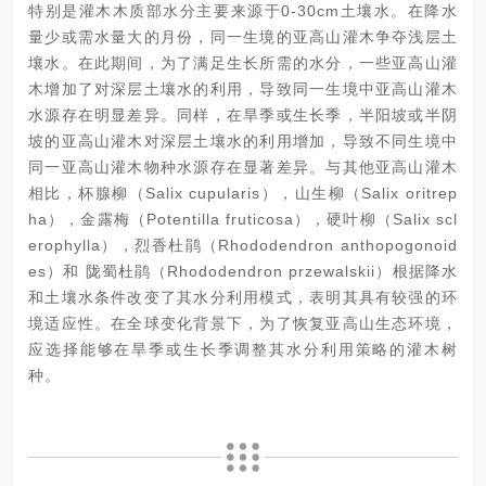
特别是灌木木质部水分主要来源于0-30cm土壤水。在降水
量少或需水量大的月份，同一生境的亚高山灌木争夺浅层土
壤水。在此期间，为了满足生长所需的水分，一些亚高山灌
木增加了对深层土壤水的利用，导致同一生境中亚高山灌木
水源存在明显差异。同样，在旱季或生长季，半阳坡或半阴
坡的亚高山灌木对深层土壤水的利用增加，导致不同生境中
同一亚高山灌木物种水源存在显著差异。与其他亚高山灌木
相比，杯腺柳（Salix cupularis），山生柳（Salix oritrep
ha），金露梅（Potentilla fruticosa），硬叶柳（Salix scl
erophylla），烈香杜鹃（Rhododendron anthopogonoid
es）和 陇蜀杜鹃（Rhododendron przewalskii）根据降水
和土壤水条件改变了其水分利用模式，表明其具有较强的环
境适应性。在全球变化背景下，为了恢复亚高山生态环境，
应选择能够在旱季或生长季调整其水分利用策略的灌木树
种。