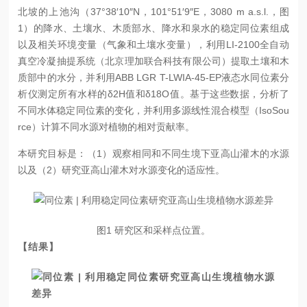
北坡的上池沟（37°38′10″N，101°51′9″E，3080 m a.s.l.，图
1）的降水、土壤水、木质部水、降水和泉水的稳定同位素组成
以及相关环境变量（气象和土壤水变量），利用LI-2100全自动
真空冷凝抽提系统（北京理加联合科技有限公司）提取土壤和木
质部中的水分，并利用ABB LGR T-LWIA-45-EP液态水同位素分
析仪测定所有水样的δ2H值和δ18O值。基于这些数据，分析了
不同水体稳定
同位素
的变化，并利用多源线性混合模型（IsoSou
rce）计算不同水源对植物的相对贡献率。
本研究目标是：（1）观察相同和不同
生境
下亚高山灌木的水源
以及（2）研究亚高山灌木对水源变化的适应性。
图1 研究区和采样点位置。
【结果】