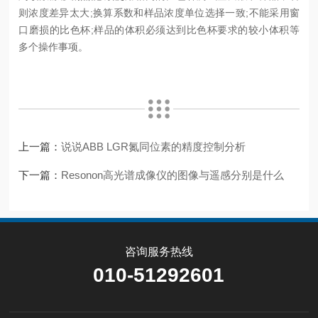
则浓度差异太大;换算系数和样品浓度单位选择一致;不能采用窗
口磨损的比色杯;样品的体积必须达到比色杯要求的较小体积等
多个操作事项。
上一篇：
说说ABB LGR氮同位素的精度控制分析
下一篇：
Resonon高光谱成像仪的图像与遥感分别是什么
咨询服务热线
010-51292601