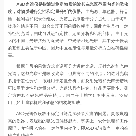
ASD光谱仪是指通过测定物质的波长在光区范围内光的吸收
度，对物质进行定性和定量分析的仪器。
由光源、单色器、样品
池、检测器和记录仪组成。光谱主要来源于分子振动，由于每种
物质的结构不同，就会出现不同的吸收频率，因此产生具有一定
特征的光谱，由此可以进行定性、定量分析和结构剖析。由于光
区的不同，光谱法分为近光谱、中光谱和远光谱，其中分子振动
的基频主要位于中区。因此中区在定性与定量分析方面准确性更
高。
根据信号的采集方式光谱可分为透射光谱、反射光谱和光声
光谱，这些光谱都是吸收光谱，但具有不同的特点，如透射光谱
多用于定性分析，很难用于定量分析，而反射光谱和光声光谱均
可以用于定性和定量分析。光谱法具有快速、样品需要量少、测
定方便和不破坏样品等特点，因而在土壤学研究中具有广泛应
用，如土壤有机质和矿物的结构与组成。
ASD光谱仪读数不稳定可能是实验者头痛的问题。灵敏度越
高的仪器，表现出的吸光值漂移越大。事实上，设计原理和工作
原理，允许吸光值在一定范围内变化，即ASD光谱仪有一定的准
确度和精确度。