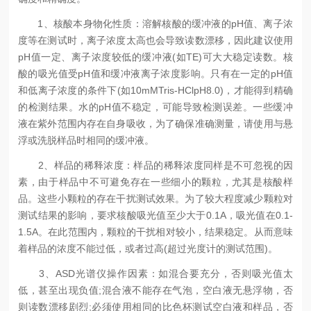
1、核酸本身物化性质：溶解核酸的缓冲液的pH值、离子浓
度等在测试时，离子浓度太高也会导致读数漂移，因此建议使用
pH值一定、离子浓度较低的缓冲液(如TE)可大大稳定读数。核
酸的吸光值受pH值和缓冲液离子浓度影响。只有在一定的pH值
和低离子浓度的条件下(如10mMTris-HClpH8.0)，才能得到精确
的检测结果。水的pH值不稳定，可能导致检测误差。一些缓冲
液在紫外范围内存在自身吸收，为了确保准确测量，请使用与悬
浮或洗脱样品时相同的缓冲液。
2、样品的稀释浓度：样品的稀释浓度同样是不可忽视的因
素，由于样品中不可避免存在一些细小的颗粒，尤其是核酸样
品。这些小颗粒的存在干扰测试效果。为了较大程度减少颗粒对
测试结果的影响，要求核酸吸光值至少大于0.1A，吸光值在0.1-
1.5A。在此范围内，颗粒的干扰相对较小，结果稳定。从而意味
着样品的浓度不能过低，或者过高(超过光度计的测试范围)。
3、ASD光谱仪操作因素：如混合要充分，否则吸光值太
低，甚至出现负值;混合液不能存在气泡，空白液无悬浮物，否
则读数漂移剧烈;必须使用相同的比色杯测试空白液和样品，否